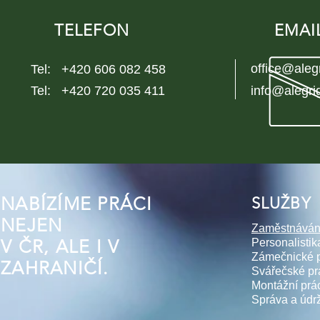
TELEFON
EMAI
office@aleg
Tel: +420 606 082 458
Tel: +420 720 035 411
info@alegri
NABÍZÍME PRÁCI
SLUŽBY
NEJEN
Zaměstnáván
V ČR, ALE I V
Personalistik
Zámečnické 
ZAHRANIČÍ.
Svářečské pr
Montážní prá
Správa a údr