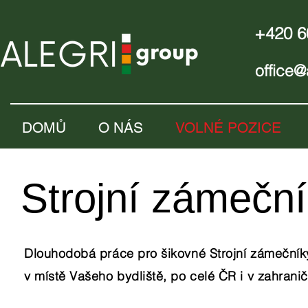
+420 6
office@
DOMŮ
O NÁS
VOLNÉ POZICE
Strojní zámečn
Dlouhodobá práce pro šikovné Strojní zámečník
v místě Vašeho bydliště, po celé ČR i v zahranič