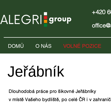
+420 6
office@
DOMŮ
O NÁS
VOLNÉ POZICE
Jeřábník
Dlouhodobá práce pro šikovné Jeřábníky
v místě Vašeho bydliště, po celé ČR i v zahranič