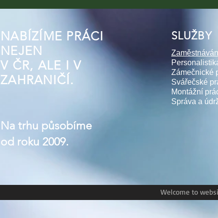
NABÍZÍME PRÁCI
SLUŽBY
NEJEN
Zaměstnáván
V ČR, ALE I V
Personalistik
Zámečnické 
ZAHRANIČÍ.
Svářečské pr
Montážní prá
Správa a údr
Na trhu působíme
od roku 2009.
Welcome to websit