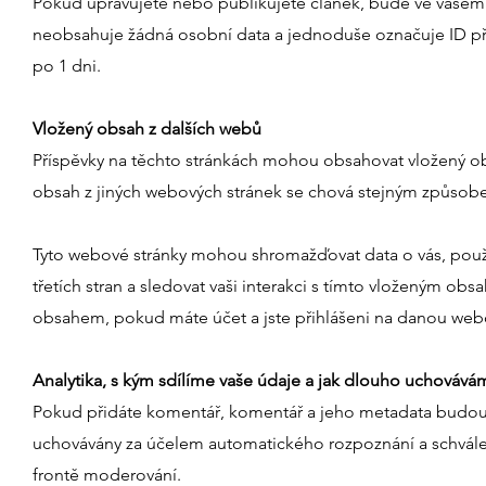
Pokud upravujete nebo publikujete článek, bude ve vašem 
neobsahuje žádná osobní data a jednoduše označuje ID přísp
po 1 dni.
Vložený obsah z dalších webů
Příspěvky na těchto stránkách mohou obsahovat vložený obsa
obsah z jiných webových stránek se chová stejným způsobem
Tyto webové stránky mohou shromažďovat data o vás, použí
třetích stran a sledovat vaši interakci s tímto vloženým ob
obsahem, pokud máte účet a jste přihlášeni na danou web
Analytika, s kým sdílíme vaše údaje a jak dlouho uchovává
Pokud přidáte komentář, komentář a jeho metadata budou
uchovávány za účelem automatického rozpoznání a schválen
frontě moderování.