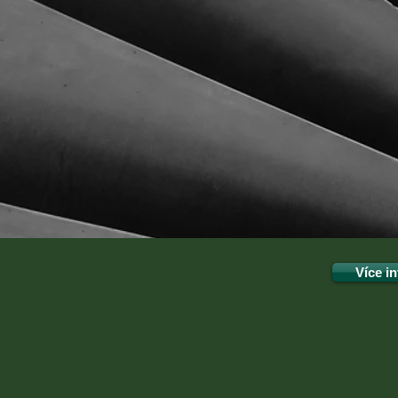
JOB
Více in
ALEGRI GROUP je personá
agentura,
s nabídkou dílenských profe