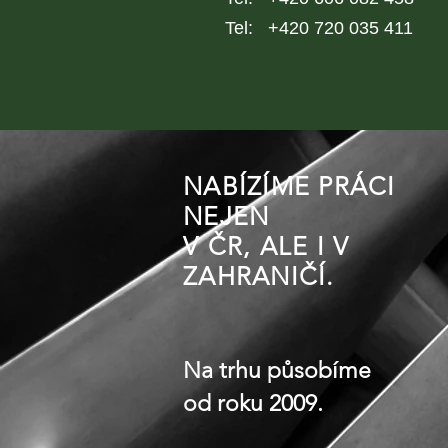
Tel: +420 720 035 411
NABÍZÍME PRÁCI
NEJEN
V ČR, ALE I V
ZAHRANIČÍ.
Na trhu působíme
od roku 2009.