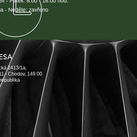
lí - Pátek: 8:oo - 16:oo hod.
a - Neděle: zavřeno
ESA
cká 2413/1a,
11 - Chodov, 149 00
republika