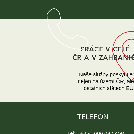
PRÁCE V CELÉ
ČR A V ZAHRANIČ
Naše služby poskytuj
nejen na území ČR, ale 
ostatních státech EU
TELEFON
Tel: +420 606 082 458