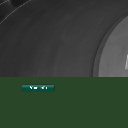
EL
Více info
I GROUP realizuje
čské a zámečnické
ve strojírenství.