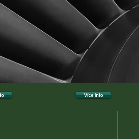
CLEANING
STE
fo
Více info
lní
Správa a údržba nemovitostí,
ALEGR
uklidíme dům,
sváře
sí.
byt i zahradu.
práce 