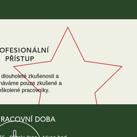
OFESIONÁLNÍ
PŘÍSTUP
dlouholeté zkušenosti a
náváme pouze zkušené a
oškolené pracovníky.
PRACOVNÍ DOBA