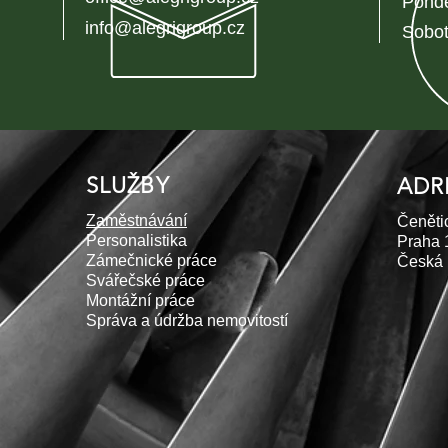
Pondě
info@alegrigroup.cz
Sobot
SLUŽBY
ADR
Zaměstnávání
Čeněti
Personalistika
Praha 
Zámečnické práce
Česká 
Svářečské práce
Montážní práce
Správa a údržba nemovitostí