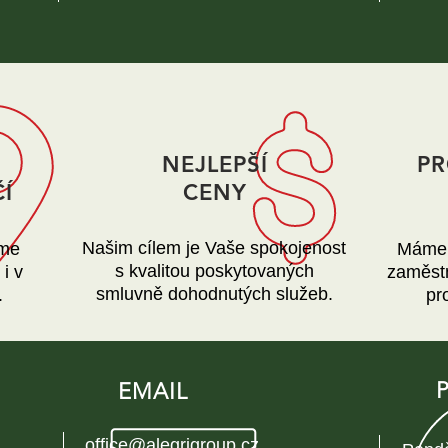
NEJLEPŠÍ
PR
Í
CENY
Našim cílem je Vaše spokojenost
eme
Máme 
s kvalitou poskytovaných
i v
zaměst
smluvně dohodnutých služeb.
.
pr
EMAIL
office@alegrigroup.cz