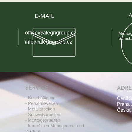
A
E-MAIL
office@alegrigroup.cz
Montag 
Samsta
info@alegrigroup.cz
SERVICE
ADRE
- Beschäftigung
Čeněti
- Personalwesen
Praha 
- Metallarbeiten
Česká 
- Schweißarbeiten
- Montagearbeiten
- Immobilien-Management und
Wartung