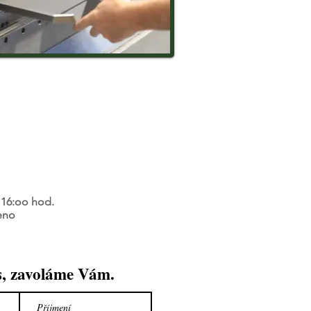
- 16:oo hod.
eno
s, zavoláme Vám.