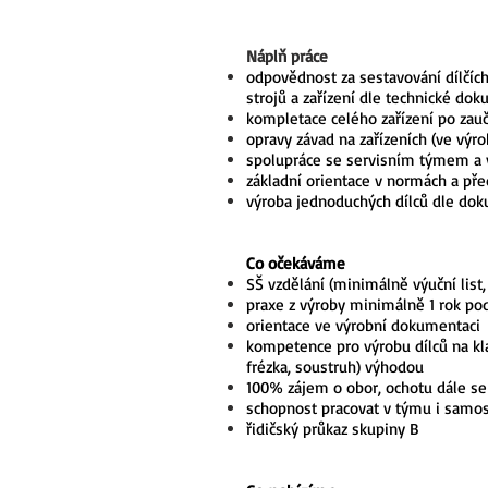
Náplň práce
odpovědnost za sestavování dílčí
strojů a zařízení dle technické do
kompletace celého zařízení po zau
opravy závad na zařízeních (ve výrob
spolupráce se servisním týmem a
základní orientace v normách a př
výroba jednoduchých dílců dle do
Co očekáváme
SŠ vzdělání (minimálně výuční list
praxe z výroby minimálně 1 rok po
orientace ve výrobní dokumentaci
kompetence pro výrobu dílců na klasi
frézka, soustruh) výhodou
100% zájem o obor, ochotu dále se
schopnost pracovat v týmu i samo
řidičský průkaz skupiny B