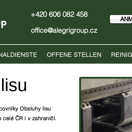
+420 606 082 458
AN
office@alegrigroup.cz
NALDIENSTE
OFFENE STELLEN
REINI
lisu
ovníky Obsluhy lisu
 celé ČR i v zahraničí.