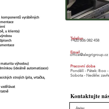
ch komponentů vyráběných
kumentace
čení
ě, u klienta)
 výrobou
Telefon
edpisech
+420 606 082 458
kumentace
Email
office@alegrigroup.cz
, maturita výhodou)
Pracovní doba
dmínkou (ideálně automatizace)
Pondělí - Pátek
: 8:oo 
Sobota - Neděle: zavř
ckých strojích (pila, vrtačka,
 vzdělávat
statně
Kontaktujte ná