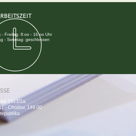
RBEITSZEIT
- Freitag: 8:oo - 16:oo Uhr
g - Sonntag: geschlossen
SSE
cká 2413/1a,
11 - Chodov, 149 00
republika